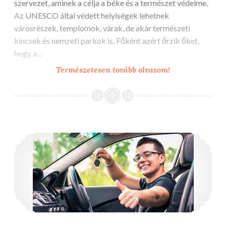
szervezet, aminek a célja a béke és a természet védelme.
Az UNESCO által védett helyiségek lehetnek
városrészek, templomok, várak, de akár természeti
kincsek és nemzeti parkok is. Főként azért őrzik őket,
hogy a…
Világörökségek
Természetesen tovább olvasom!
Milyen lehetőségek vannak diákként, ha szeretnénk megtanulni autót vezetni?