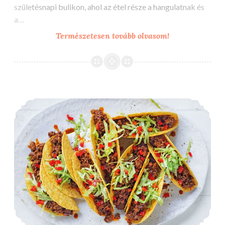
születésnapi bulikon, ahol az étel része a hangulatnak és
a…
A
Természetesen tovább olvasom!
poke
bowl
megjelenése
a
A vegàn food truckban is van fantázia
rendezvényre