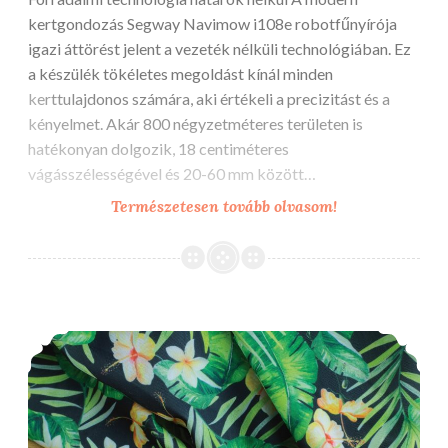
kertgondozás Segway Navimow i108e robotfűnyírója
igazi áttörést jelent a vezeték nélküli technológiában. Ez
a készülék tökéletes megoldást kínál minden
kerttulajdonos számára, aki értékeli a precizitást és a
kényelmet. Akár 800 négyzetméteres területen is
hatékonyan dolgozik, 18 centiméteres
vágásszélességével és 20-60 mm között…
Segway
Természetesen tovább olvasom!
Navimow
i108e
és
robotfűnyíró
Fürdőruha anyag és egyedi textil nyomtatás
vezeték
nélkül