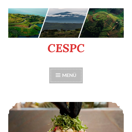
Tartalomhoz
CESPC
MENÜ
A poke bowl megjelenése a rendezvényre