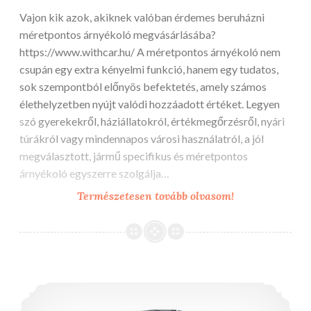
Vajon kik azok, akiknek valóban érdemes beruházni
méretpontos árnyékoló megvásárlásába?
https://www.withcar.hu/ A méretpontos árnyékoló nem
csupán egy extra kényelmi funkció, hanem egy tudatos,
sok szempontból előnyös befektetés, amely számos
élethelyzetben nyújt valódi hozzáadott értéket. Legyen
szó gyerekekről, háziállatokról, értékmegőrzésről, nyári
túrákról vagy mindennapos városi használatról, a jól
megválasztott, jármű specifikus és méretpontos
árnyékoló egyszerre szolgálja…
Nélkülözhetetl
Természetesen tovább olvasom!
de
kik
számára?
Komposztálás – természetes körforgás a kertedben