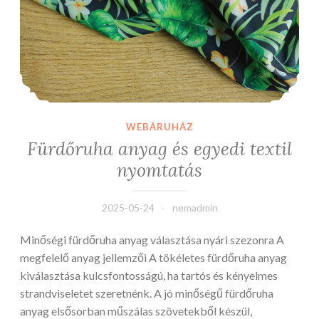
WEBÁRUHÁZ
Fürdőruha anyag és egyedi textil
nyomtatás
2025-05-24
nemadmin
Minőségi fürdőruha anyag választása nyári szezonra A
megfelelő anyag jellemzői A tökéletes fürdőruha anyag
kiválasztása kulcsfontosságú, ha tartós és kényelmes
strandviseletet szeretnénk. A jó minőségű fürdőruha
anyag elsősorban műszálas szövetekből készül,