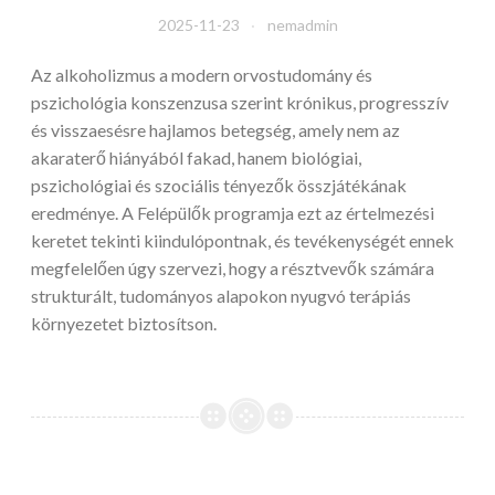
2025-11-23
nemadmin
Az alkoholizmus a modern orvostudomány és
pszichológia konszenzusa szerint krónikus, progresszív
és visszaesésre hajlamos betegség, amely nem az
akaraterő hiányából fakad, hanem biológiai,
pszichológiai és szociális tényezők összjátékának
eredménye. A Felépülők programja ezt az értelmezési
keretet tekinti kiindulópontnak, és tevékenységét ennek
megfelelően úgy szervezi, hogy a résztvevők számára
strukturált, tudományos alapokon nyugvó terápiás
környezetet biztosítson.