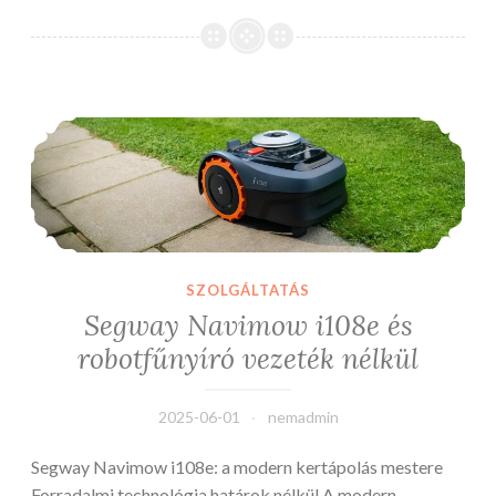
lehetőségek
vannak
diákként,
ha
Segway Navimow i108e és robotfűnyíró vezeték nélkül
szeretnénk
megtanulni
autót
vezetni?
SZOLGÁLTATÁS
Segway Navimow i108e és
robotfűnyíró vezeték nélkül
2025-06-01
nemadmin
Segway Navimow i108e: a modern kertápolás mestere
Forradalmi technológia határok nélkül A modern