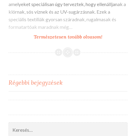
amelyeket speciálisan úgy terveztek, hogy ellenálljanak a
klórnak, sós víznek és az UV-sugárzásnak. Ezek a
speciális textíliák gyorsan száradnak, rugalmasak és
formatartóak maradnak még…
Fürdőruha
Természetesen tovább olvasom!
anyag
és
egyedi
textil
nyomtatás
Bejegyzés
Régebbi bejegyzések
navigáció
Keresés: