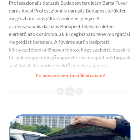
Professzionális daruzás Budapest területén Barta Fuvar
darus kocsi Professzionális daruzás Budapest területén –
megbízható szolgáltatás minden igényre A
professzionális daruzás Budapest teljes területén
elérhető azok számára, akik megbízható tehermozgatási
megoldást keresnek. A főváros sűrűn beépített
környezetében különösen fontos, hogy szakértő kezekre
bízzuk a nagy tömegű vagy nehezen mozgatható tárgyak
szállítását. Az építkezésektől kezdve a gépek,…
Daruzás
Természetesen tovább olvasom!
budapest
Barta
Fuvar
darus
Nélkülözhetetlen, de kik számára?
kocsi
kínálatában