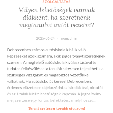
SZOLGÁLTATÁS
Milyen lehetőségek vannak
diákként, ha szeretnénk
megtanulni autót vezetni?
2025-06-24
nemadmin
Debrecenben számos autósiskola kínál kiváló
képzéseket azok számára, akik jogosítványt szeretnének
szerezni. A megfelelő autósiskola kiválasztásával és
tudatos felkészüléssel a tanulók sikeresen teljesíthetik a
szükséges vizsgákat, és magabiztos vezetőkké
válhatnak. Ha autósiskolát keresel Debrecenben,
érdemes előzetesen tájékozódni az iskolák árai, oktatói
és az általuk kínált lehetőségek kapcsán. A jogosítvány
megszerzése egy fontos befektetés, amely hosszú…
Milyen
Természetesen tovább olvasom!