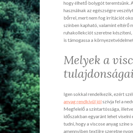
hogy élhető bolygót teremtsünk. 
használnak az egészségre veszélyt 
bőrrel, mert nem fog irritációt ok
színben kapható, valamint eltérő 
ruhakollekciót szeretne készíteni, 
is támogassa a környezetvédelmet.
Melyek a vis
tulajdonsága
Igen sokkal rendelkezik, ezért sz
anyag rendkívül jól
szívja fel a ne
Megfelelő a színtartóssága, illetv
időszakban egyaránt lehet viselni
tudni, hogy a viscose anyag színe
amennyiben textilre szeretne nyom