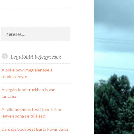
Keresés:
Legutóbbi bejegyzések
A poke bowl megjelenése a
rendezvényre
A vegàn food truckban is van
fantázia
Az alkoholizmus testi tünetei: ne
legyen soha se túl késő!
Daruzás budapest Barta Fuvar darus