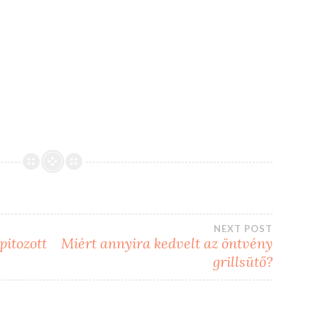
NEXT POST
pitozott
Miért annyira kedvelt az öntvény
grillsütő?