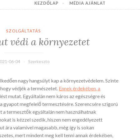
KEZDŐLAP
MÉDIA AJÁNLAT
SZOLGÁLTATÁS
t védi a környezetet
021-06-04
Szerkeszto
kedően nagy hangsúlyt kap a környezetvédelem. Szinte
 hogy védjék a természetet.
Ennek érdekében, a
st mutat. Egyáltalán nem káros az egészségre és
 a gyapot megfelelő termesztésére. Szerencsére szigorú
rt a termesztők egyáltalán nem használhatnak
kat is kézzel szedik, hiszen nem engedélyezett
ut ára valamivel magasabb, még így is sokan
szetes, mert mindent meg kell tenni annak érdekében,