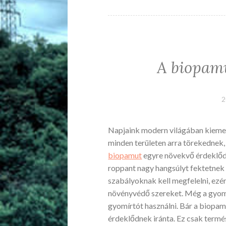
A biopamu
2
Napjaink modern világában kiemel
minden területen arra törekednek,
biopamut
egyre növekvő érdeklődé
roppant nagy hangsúlyt fektetnek
szabályoknak kell megfelelni, ezé
növényvédő szereket. Még a gyomo
gyomírtót használni. Bár a biopam
érdeklődnek iránta. Ez csak termé