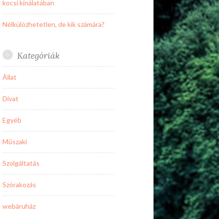
kocsi kínálatában
Nélkülözhetetlen, de kik számára?
Kategóriák
Állat
Divat
Egyéb
Műszaki
Szolgáltatás
Szórakozás
webáruház