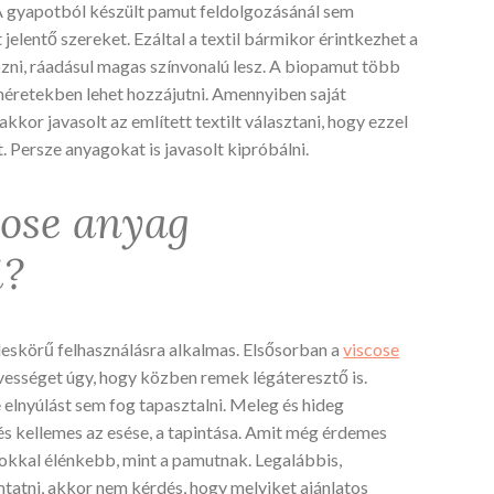
A gyapotból készült pamut feldolgozásánál sem
jelentő szereket. Ezáltal a textil bármikor érintkezhet a
ozni, ráadásul magas színvonalú lesz. A biopamut több
méretekben lehet hozzájutni. Amennyiben saját
akkor javasolt az említett textilt választani, hogy ezzel
 Persze anyagokat is javasolt kipróbálni.
cose anyag
i?
éleskörű felhasználásra alkalmas. Elsősorban a
viscose
dvességet úgy, hogy közben remek légáteresztő is.
e elnyúlást sem fog tapasztalni. Meleg és hideg
 és kellemes az esése, a tapintása. Amit még érdemes
 sokkal élénkebb, mint a pamutnak. Legalábbis,
tatni, akkor nem kérdés, hogy melyiket ajánlatos