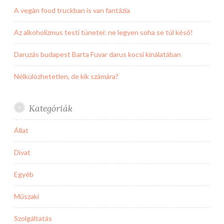
A vegàn food truckban is van fantázia
Az alkoholizmus testi tünetei: ne legyen soha se túl késő!
Daruzás budapest Barta Fuvar darus kocsi kínálatában
Nélkülözhetetlen, de kik számára?
Kategóriák
Állat
Divat
Egyéb
Műszaki
Szolgáltatás