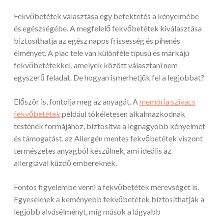
Fekvőbetétek választása egy befektetés a kényelmébe
és egészségébe. A megfelelő fekvőbetétek kiválasztása
biztosíthatja az egész napos frissesség és pihenés
élményét. A piac tele van különféle típusú és márkájú
fekvőbetétekkel, amelyek között választani nem
egyszerű feladat. De hogyan ismerhetjük fel a legjobbat?
Először is, fontolja meg az anyagát. A
memória szivacs
fekvőbetétek
például tökéletesen alkalmazkodnak
testének formájához, biztosítva a legnagyobb kényelmet
és támogatást. az Allergén mentes fekvőbetétek viszont
természetes anyagból készülnek, ami ideális az
allergiával küzdő embereknek.
Fontos figyelembe venni a fekvőbetétek merevségét is.
Egyeseknek a keményebb fekvőbetétek biztosíthatják a
legjobb alvásélményt, míg mások a lágyabb