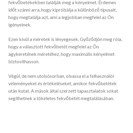
fekvőbetékekben találják meg a kényelmet. Érdemes
időt szánni arra, hogy kipróbálja a különböző típusait,
hogy megtalálja azt, ami a legjobban megfelel az Ön
igényeinek.
Ezen kívül a méretek is lényegesek. Győződjön meg róla,
hogy a választott fekvőbetét megfelel az Ön
ágykeretének méretéhez, hogy maximális kényelmet
biztosíthasson.
Végül, de nem utolsósorban, olvassa el a felhasználói
véleményeket és értékeléseket, amikor fekvőbetétek
után kutat. A mások által szerzett tapasztalatok sokat
segíthetnek a tökéletes fekvőbetét megtalálásában.