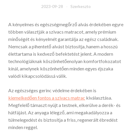
2023-09-28
Szerkeszto
A kényelmes és egészségmegőrző alvás érdekében egyre
többen választják a szivacs matracot, amely prémium
minőségét és kényelmét garantálja az egész családnak.
Nemcsak a pihentető alvást biztosítja, hanem a hosszú
élettartama is kedvező befektetést jelent. A modern
technológiáknak köszönhetőenolyan komfortfokozatot
kínál, amelynek köszönhetően minden egyes éjszaka
valódi kikapcsolódássá válik.
Az egészséges gerinc védelme érdekében is
kiemelkedően fontos a szivacs matrac
kiválasztása.
Megfelelő támaszt nyújt a testnek, elkerülve a derék- és
hátfájást. Az anyaga lélegző, ami megakadályozza a
túlmelegedést és biztosítja a friss, regenerált ébredést
minden reggel.