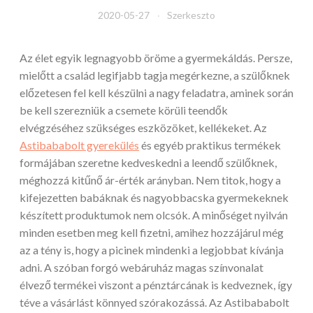
2020-05-27
Szerkeszto
Az élet egyik legnagyobb öröme a gyermekáldás. Persze,
mielőtt a család legifjabb tagja megérkezne, a szülőknek
előzetesen fel kell készülni a nagy feladatra, aminek során
be kell szerezniük a csemete körüli teendők
elvégzéséhez szükséges eszközöket, kellékeket. Az
Astibababolt gyerekülés
és egyéb praktikus termékek
formájában szeretne kedveskedni a leendő szülőknek,
méghozzá kitűnő ár-érték arányban. Nem titok, hogy a
kifejezetten babáknak és nagyobbacska gyermekeknek
készített produktumok nem olcsók.
A minőséget nyilván
minden esetben meg kell fizetni, amihez hozzájárul még
az a tény is, hogy a picinek mindenki a legjobbat kívánja
adni. A szóban forgó webáruház magas színvonalat
élvező termékei viszont a pénztárcának is kedveznek, így
téve a vásárlást könnyed szórakozássá. Az Astibababolt