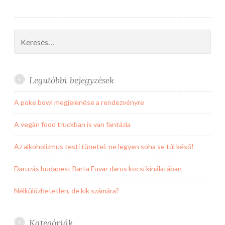
Keresés:
Legutóbbi bejegyzések
A poke bowl megjelenése a rendezvényre
A vegàn food truckban is van fantázia
Az alkoholizmus testi tünetei: ne legyen soha se túl késő!
Daruzás budapest Barta Fuvar darus kocsi kínálatában
Nélkülözhetetlen, de kik számára?
Kategóriák