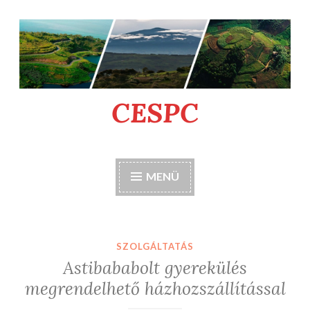
Tartalomhoz
CESPC
MENÜ
SZOLGÁLTATÁS
Astibababolt gyerekülés
megrendelhető házhozszállítással