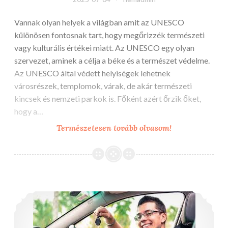
Vannak olyan helyek a világban amit az UNESCO
különösen fontosnak tart, hogy megőrizzék természeti
vagy kulturális értékei miatt. Az UNESCO egy olyan
szervezet, aminek a célja a béke és a természet védelme.
Az UNESCO által védett helyiségek lehetnek
városrészek, templomok, várak, de akár természeti
kincsek és nemzeti parkok is. Főként azért őrzik őket,
hogy a…
Világörökségek
Természetesen tovább olvasom!
Milyen lehetőségek vannak diákként, ha szeretnénk megtanulni autót vezetni?