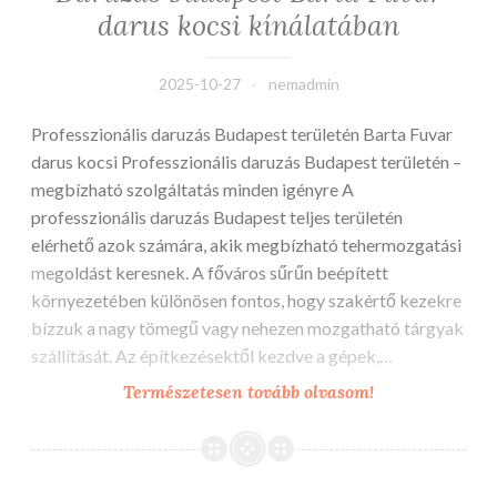
darus kocsi kínálatában
2025-10-27
nemadmin
Professzionális daruzás Budapest területén Barta Fuvar
darus kocsi Professzionális daruzás Budapest területén –
megbízható szolgáltatás minden igényre A
professzionális daruzás Budapest teljes területén
elérhető azok számára, akik megbízható tehermozgatási
megoldást keresnek. A főváros sűrűn beépített
környezetében különösen fontos, hogy szakértő kezekre
bízzuk a nagy tömegű vagy nehezen mozgatható tárgyak
szállítását. Az építkezésektől kezdve a gépek,…
Daruzás
Természetesen tovább olvasom!
budapest
Barta
Fuvar