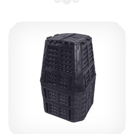
számára?
Komposztálás – természetes körforgás a kertedben