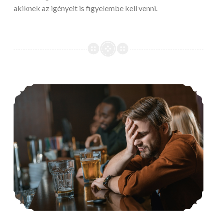
akiknek az igényeit is figyelembe kell venni.
Az alkoholizmus testi tünetei: ne legyen soha se túl késő!