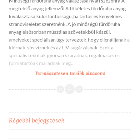
Minőségi fürdőruha anyag választása nyári szezonra A
megfelelő anyag jellemzői A tökéletes fürdőruha anyag
kiválasztása kulcsfontosságú, ha tartós és kényelmes
strandviseletet szeretnénk. A jó minőségű fürdőruha
anyag elsősorban műszálas szövetekből készül,
amelyeket speciálisan úgy terveztek, hogy ellenálljanak a
klórnak, sós víznek és az UV-sugárzásnak. Ezek a
speciális textíliák gyorsan száradnak, rugalmasak és
formatartóak maradnak még…
Fürdőruha
Természetesen tovább olvasom!
anyag
és
egyedi
textil
nyomtatás
Bejegyzés
Régebbi bejegyzések
navigáció