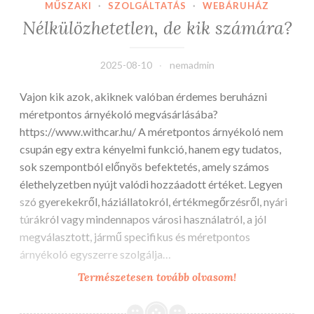
MŰSZAKI
·
SZOLGÁLTATÁS
·
WEBÁRUHÁZ
Nélkülözhetetlen, de kik számára?
2025-08-10
nemadmin
Vajon kik azok, akiknek valóban érdemes beruházni
méretpontos árnyékoló megvásárlásába?
https://www.withcar.hu/ A méretpontos árnyékoló nem
csupán egy extra kényelmi funkció, hanem egy tudatos,
sok szempontból előnyös befektetés, amely számos
élethelyzetben nyújt valódi hozzáadott értéket. Legyen
szó gyerekekről, háziállatokról, értékmegőrzésről, nyári
túrákról vagy mindennapos városi használatról, a jól
megválasztott, jármű specifikus és méretpontos
árnyékoló egyszerre szolgálja…
Nélkülözhetetl
Természetesen tovább olvasom!
de
kik