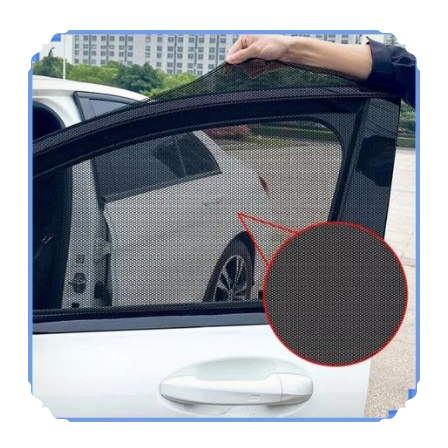
darus
Nélkülözhetetlen, de kik számára?
kocsi
kínálatában