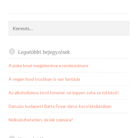
Keresés:
Legutóbbi bejegyzések
A poke bowl megjelenése a rendezvényre
A vegàn food truckban is van fantázia
Az alkoholizmus testi tünetei: ne legyen soha se túl késő!
Daruzás budapest Barta Fuvar darus kocsi kínálatában
Nélkülözhetetlen, de kik számára?