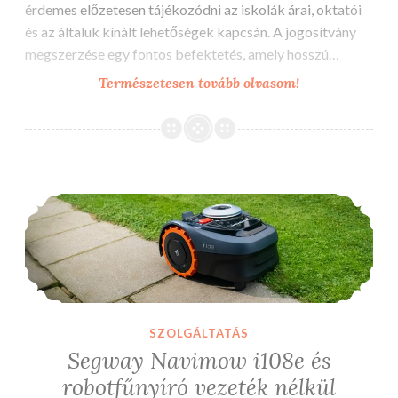
érdemes előzetesen tájékozódni az iskolák árai, oktatói
és az általuk kínált lehetőségek kapcsán. A jogosítvány
megszerzése egy fontos befektetés, amely hosszú…
Milyen
Természetesen tovább olvasom!
lehetőségek
vannak
diákként,
ha
Segway Navimow i108e és robotfűnyíró vezeték nélkül
szeretnénk
megtanulni
autót
vezetni?
SZOLGÁLTATÁS
Segway Navimow i108e és
robotfűnyíró vezeték nélkül