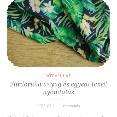
nélkül
WEBÁRUHÁZ
Fürdőruha anyag és egyedi textil
nyomtatás
2025-05-24
nemadmin