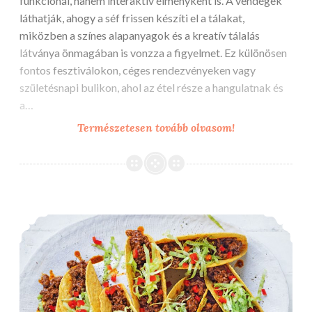
funkcionál, hanem interaktív élményként is. A vendégek
láthatják, ahogy a séf frissen készíti el a tálakat,
miközben a színes alapanyagok és a kreatív tálalás
látványa önmagában is vonzza a figyelmet. Ez különösen
fontos fesztiválokon, céges rendezvényeken vagy
születésnapi bulikon, ahol az étel része a hangulatnak és
a…
A
Természetesen tovább olvasom!
poke
bowl
megjelenése
a
A vegàn food truckban is van fantázia
rendezvényre