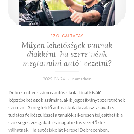
SZOLGÁLTATÁS
Milyen lehetőségek vannak
diákként, ha szeretnénk
megtanulni autót vezetni?
2025-06-24
nemadmin
Debrecenben számos autósiskola kínál kiváló
képzéseket azok számára, akik jogosítványt szeretnének
szerezni. A megfelelő autósiskola kiválasztásával és
tudatos felkészüléssel a tanulók sikeresen teljesíthetik a
szükséges vizsgákat, és magabiztos vezetőkké
válhatnak. Ha autósiskolát keresel Debrecenben,