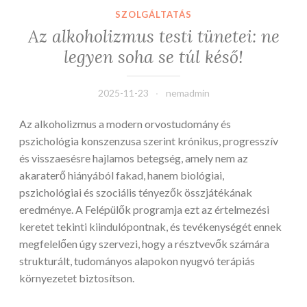
SZOLGÁLTATÁS
Az alkoholizmus testi tünetei: ne
legyen soha se túl késő!
2025-11-23
nemadmin
Az alkoholizmus a modern orvostudomány és
pszichológia konszenzusa szerint krónikus, progresszív
és visszaesésre hajlamos betegség, amely nem az
akaraterő hiányából fakad, hanem biológiai,
pszichológiai és szociális tényezők összjátékának
eredménye. A Felépülők programja ezt az értelmezési
keretet tekinti kiindulópontnak, és tevékenységét ennek
megfelelően úgy szervezi, hogy a résztvevők számára
strukturált, tudományos alapokon nyugvó terápiás
környezetet biztosítson.