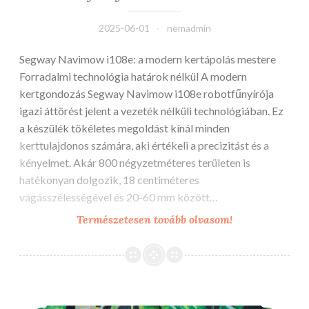
2025-06-01
nemadmin
Segway Navimow i108e: a modern kertápolás mestere
Forradalmi technológia határok nélkül A modern
kertgondozás Segway Navimow i108e robotfűnyírója
igazi áttörést jelent a vezeték nélküli technológiában. Ez
a készülék tökéletes megoldást kínál minden
kerttulajdonos számára, aki értékeli a precizitást és a
kényelmet. Akár 800 négyzetméteres területen is
hatékonyan dolgozik, 18 centiméteres
vágásszélességével és 20-60 mm között…
Segway
Természetesen tovább olvasom!
Navimow
i108e
és
robotfűnyíró
Fürdőruha anyag és egyedi textil nyomtatás
vezeték