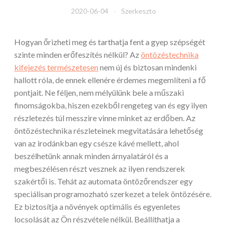
2020-06-04
Szerkeszto
Hogyan őrizheti meg és tarthatja fent a gyep szépségét
szinte minden erőfeszítés nélkül? Az
öntözéstechnika
kifejezés természetesen
nem új és biztosan mindenki
hallott róla, de ennek ellenére érdemes megemlíteni a fő
pontjait. Ne féljen, nem mélyülünk bele a műszaki
finomságokba, hiszen ezekből rengeteg van és egy ilyen
részletezés túl messzire vinne minket az erdőben. Az
öntözéstechnika részleteinek megvitatására lehetőség
van az irodánkban egy csésze kávé mellett, ahol
beszélhetünk annak minden árnyalatáról és a
megbeszélésen részt vesznek az ilyen rendszerek
szakértői is. Tehát az automata öntözőrendszer egy
speciálisan programozható szerkezet a telek öntözésére.
Ez biztosítja a növények optimális és egyenletes
locsolását az Ön részvétele nélkül. Beállíthatja a