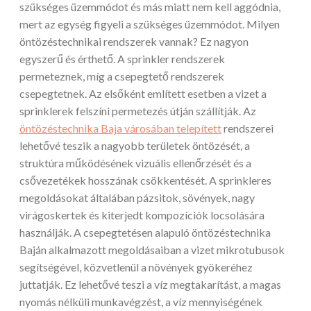
szükséges üzemmódot és más miatt nem kell aggódnia,
mert az egység figyeli a szükséges üzemmódot. Milyen
öntözéstechnikai rendszerek vannak? Ez nagyon
egyszerű és érthető. A sprinkler rendszerek
permeteznek, míg a csepegtető rendszerek
csepegtetnek.
Az elsőként említett esetben a vizet a
sprinklerek felszíni permetezés útján szállítják. Az
öntözéstechnika Baja városában telepített
rendszerei
lehetővé teszik a nagyobb területek öntözését, a
struktúra működésének vizuális ellenőrzését és a
csővezetékek hosszának csökkentését. A sprinkleres
megoldásokat általában pázsitok, sövények, nagy
virágoskertek és kiterjedt kompozíciók locsolására
használják. A csepegtetésen alapuló öntözéstechnika
Baján alkalmazott megoldásaiban a vizet mikrotubusok
segítségével, közvetlenül a növények gyökeréhez
juttatják. Ez lehetővé teszi a víz megtakarítást, a magas
nyomás nélküli munkavégzést, a víz mennyiségének