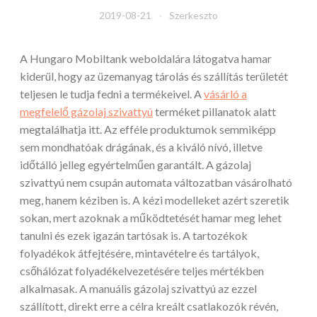
2019-08-21
Szerkeszto
A Hungaro Mobiltank weboldalára látogatva hamar
kiderül, hogy az üzemanyag tárolás és szállítás területét
teljesen le tudja fedni a termékeivel. A
vásárló a
megfelelő gázolaj szivattyú
terméket pillanatok alatt
megtalálhatja itt. Az efféle produktumok semmiképp
sem mondhatóak drágának, és a kiváló nívó, illetve
időtálló jelleg egyértelműen garantált. A gázolaj
szivattyú nem csupán automata változatban vásárolható
meg, hanem kéziben is. A kézi modelleket azért szeretik
sokan, mert azoknak a működtetését hamar meg lehet
tanulni és ezek igazán tartósak is. A tartozékok
folyadékok átfejtésére, mintavételre és tartályok,
csőhálózat folyadékelvezetésére teljes mértékben
alkalmasak. A manuális gázolaj szivattyú az ezzel
szállított, direkt erre a célra kreált csatlakozók révén,