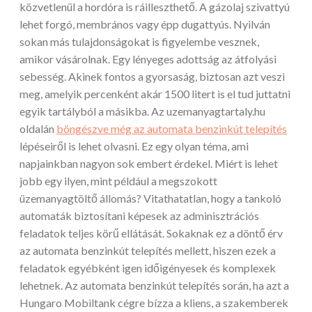
közvetlenül a hordóra is ráilleszthető. A gázolaj szivattyú
lehet forgó, membrános vagy épp dugattyús. Nyilván
sokan más tulajdonságokat is figyelembe vesznek,
amikor vásárolnak. Egy lényeges adottság az átfolyási
sebesség.
Akinek fontos a gyorsaság, biztosan azt veszi
meg, amelyik percenként akár 1500 litert is el tud juttatni
egyik tartályból a másikba. Az uzemanyagtartaly.hu
oldalán
böngészve még az automata benzinkút telepítés
lépéseiről is lehet olvasni. Ez egy olyan téma, ami
napjainkban nagyon sok embert érdekel. Miért is lehet
jobb egy ilyen, mint például a megszokott
üzemanyagtöltő állomás? Vitathatatlan, hogy a tankoló
automaták biztosítani képesek az adminisztrációs
feladatok teljes körű ellátását. Sokaknak ez a döntő érv
az automata benzinkút telepítés mellett, hiszen ezek a
feladatok egyébként igen időigényesek és komplexek
lehetnek. Az automata benzinkút telepítés során, ha azt a
Hungaro Mobiltank cégre bízza a kliens, a szakemberek