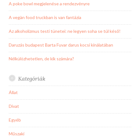
A poke bowl megjelenése a rendezvényre
A vegàn food truckban is van fantázia
Az alkoholizmus testi tünetei: ne legyen soha se túl késő!
Daruzás budapest Barta Fuvar darus kocsi kínálatában
Nélkülözhetetlen, de kik számára?
Kategóriák
Állat
Divat
Egyéb
Műszaki