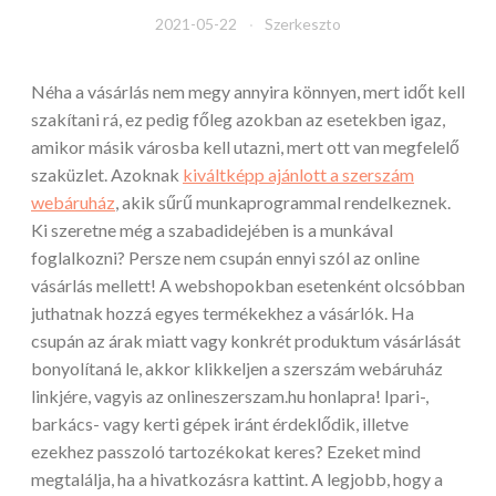
2021-05-22
Szerkeszto
Néha a vásárlás nem megy annyira könnyen, mert időt kell
szakítani rá, ez pedig főleg azokban az esetekben igaz,
amikor másik városba kell utazni, mert ott van megfelelő
szaküzlet. Azoknak
kiváltképp ajánlott a szerszám
webáruház
, akik sűrű munkaprogrammal rendelkeznek.
Ki szeretne még a szabadidejében is a munkával
foglalkozni? Persze nem csupán ennyi szól az online
vásárlás mellett! A webshopokban esetenként olcsóbban
juthatnak hozzá egyes termékekhez a vásárlók. Ha
csupán az árak miatt vagy konkrét produktum vásárlását
bonyolítaná le, akkor klikkeljen a szerszám webáruház
linkjére, vagyis az onlineszerszam.hu honlapra! Ipari-,
barkács- vagy kerti gépek iránt érdeklődik, illetve
ezekhez passzoló tartozékokat keres? Ezeket mind
megtalálja, ha a hivatkozásra kattint. A legjobb, hogy a