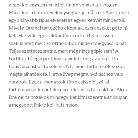
gépekkel egyszerűen lehet finom vonásokat végezni.
Miért kell a hobbitevékenységhez jó műszer? Azért, mert
egy silányabb típus elveheti az egyén kedvét mindentől.
Mivel a Dremel tartozékok kopnak, ezért ezeket pótolni
kell. Ha szükséges, akkor Ön nem kell felkeressen
szaküzletet, mert az otthonából mindent megvásárolhat.
Teljes szettet szeretne, mert még nincs gépje sem? A
Fortiflex főleg a profiknak ajánlott, míg az akkus Lite
típus tanuláshoz tökéletes. A Dremel tartozékok között
megtalálhatóak fa, illetve üveg megmunkálásához való
darabok. Ezek a csomagok több csiszoló szárat
tartalmaznak különféle méretekben és formákban. Aki a
Dremel tartozékok mindegyikét látni szeretné az csupán
a megadott linkre kell kattintson.