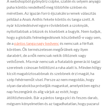
A webshopból gyönyörű csipke, szatén és selyem anyagú
puha köntös rendelhető meg többféle színben és
méretben.
Az igazán forró éjszakákra remek választás
például a Anais Anthis fekete köntös és tanga szett. A
nyár közeledésével egyre rövidebbek a szoknyák,
nyitottabbak a blúzok és kisebbek a bugyik. Nem tudjuk,
hogy a globális felmelegedésnek köszönhető-e vagy sem,
de a
pántos tanga nagy kedvenc
és nemcsak a férfiak
körében. Ők természetesen megőrülnek egy ilyen
darabért, de a nők nemcsak nekik öltöznek vagy
vetkőznek. Ma már nemcsak a fiatalabb generáció tagjai
szeretnek csinosan felöltözni a ruha alatt is. Minden hölgy
kicsit magabiztosabbnak és szebbnek érzi magát, ha
szép fehérneműt visel. Persze az nem megoldás, hogy
olyan darabokba préseljük magunkat, amelyekben egész
nap feszengünk és alig várjuk az estét, hogy
átöltözhessünk. Bár a pántos tanga pici és feszes darab,
mégsem kényelmetlen és az tagadhatatlan, hogy pazarul