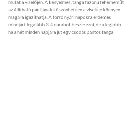
mutat a viselőjén. A kényelmes, tanga fazonú fehérneműt
az állítható pántjának köszönhetően a viselője könnyen
magára igazíthatja. A forró nyári napokra érdemes
mindjárt legalább 3-4 darabot beszerezni, de a legjobb,
ha a hét minden napjára jut egy csodás pántos tanga.