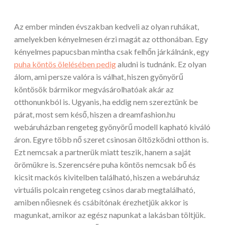
Az ember minden évszakban kedveli az olyan ruhákat,
amelyekben kényelmesen érzi magát az otthonában. Egy
kényelmes papucsban mintha csak felhőn járkálnánk, egy
puha köntös ölelésében pedig
aludni is tudnánk. Ez olyan
álom, ami persze valóra is válhat, hiszen gyönyörű
köntösök bármikor megvásárolhatóak akár az
otthonunkból is. Ugyanis, ha eddig nem szereztünk be
párat, most sem késő, hiszen a dreamfashion.hu
webáruházban rengeteg gyönyörű modell kapható kiváló
áron. Egyre több nő szeret csinosan öltözködni otthon is.
Ezt nemcsak a partnerük miatt teszik, hanem a saját
örömükre is. Szerencsére puha köntös nemcsak bő és
kicsit mackós kivitelben található, hiszen a webáruház
virtuális polcain rengeteg csinos darab megtalálható,
amiben nőiesnek és csábítónak érezhetjük akkor is
magunkat, amikor az egész napunkat a lakásban töltjük.