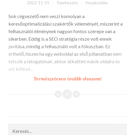
2022-11-15
Szerkeszto
Hozzászólás
Sok cégvezető nem veszi komolyan a
keresőoptimalizálási szakértők véleményét, miszerint a
felhasználói élménynek nagyon fontos szerepe van a
sikerben. Eddig is a SEO stratégia része volt ennek
javítása, mindig a felhasználó volt a fókuszban. Ez
érthető, hiszen ha egy weboldal az első pillanatban nem
tetszik a látogatónak, akkor átkattint másik oldalra és
ott költi el…
Mi
Természetesen tovább olvasom!
a
legjobb
SEO
stratégia?
Keresés: