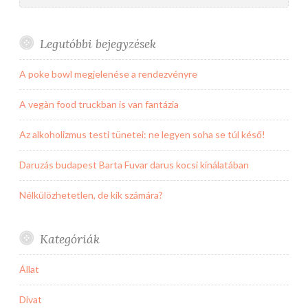
Legutóbbi bejegyzések
A poke bowl megjelenése a rendezvényre
A vegàn food truckban is van fantázia
Az alkoholizmus testi tünetei: ne legyen soha se túl késő!
Daruzás budapest Barta Fuvar darus kocsi kínálatában
Nélkülözhetetlen, de kik számára?
Kategóriák
Állat
Divat