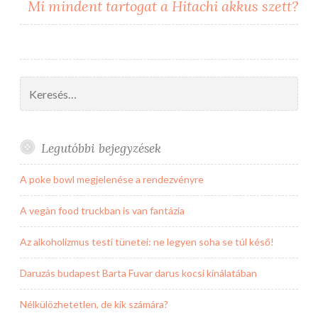
Mi mindent tartogat a Hitachi akkus szett?
Keresés:
Legutóbbi bejegyzések
A poke bowl megjelenése a rendezvényre
A vegàn food truckban is van fantázia
Az alkoholizmus testi tünetei: ne legyen soha se túl késő!
Daruzás budapest Barta Fuvar darus kocsi kínálatában
Nélkülözhetetlen, de kik számára?