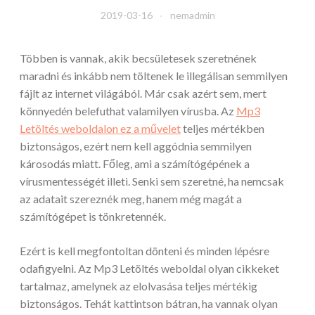
2019-03-16
nemadmin
Többen is vannak, akik becsületesek szeretnének
maradni és inkább nem töltenek le illegálisan semmilyen
fájlt az internet világából. Már csak azért sem, mert
könnyedén belefuthat valamilyen vírusba. Az
Mp3
Letöltés weboldalon ez a művelet
teljes mértékben
biztonságos, ezért nem kell aggódnia semmilyen
károsodás miatt. Főleg, ami a számítógépének a
vírusmentességét illeti. Senki sem szeretné, ha nemcsak
az adatait szereznék meg, hanem még magát a
számítógépet is tönkretennék.
Ezért is kell megfontoltan dönteni és minden lépésre
odafigyelni. Az Mp3 Letöltés weboldal olyan cikkeket
tartalmaz, amelynek az elolvasása teljes mértékig
biztonságos. Tehát kattintson bátran, ha vannak olyan