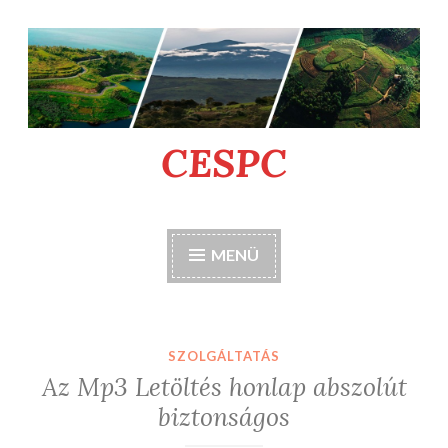
Tartalomhoz
CESPC
MENÜ
SZOLGÁLTATÁS
Az Mp3 Letöltés honlap abszolút
biztonságos