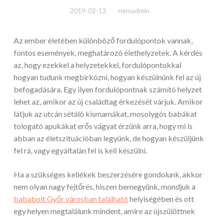
2019-02-13
nemadmin
Az ember életében különböző fordulópontok vannak,
fontos események, meghatározó élethelyzetek. A kérdés
az, hogy ezekkel a helyzetekkel, fordulópontokkal
hogyan tudunk megbirkózni, hogyan készülnünk fel az új
befogadására. Egy ilyen fordulópontnak számító helyzet
lehet az, amikor az új családtag érkezését várjuk. Amikor
látjuk az utcán sétáló kismamákat, mosolygós babákat
tologató apukákat erős vágyat érzünk arra, hogy mi is
abban az életszituációban legyünk, de hogyan készüljünk
fel rá, vagy egyáltalán fel is kell készülni.
Ha a szükséges kellékek beszerzésére gondolunk, akkor
nem olyan nagy fejtőrés, hiszen bemegyünk, mondjuk a
bababolt Győr városban található
helyiségében és ott
egy helyen megtalálunk mindent, amire az újszülöttnek