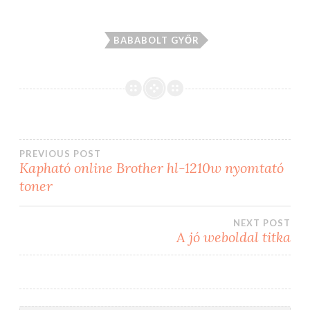
BABABOLT GYŐR
Bejegyzés
PREVIOUS POST
Kapható online Brother hl-1210w nyomtató
toner
navigáció
NEXT POST
A jó weboldal titka