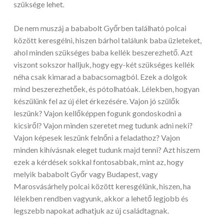
szüksége lehet.
De nem muszáj a bababolt Győrben található polcai
között keresgélni, hiszen bárhol találunk baba üzleteket,
ahol minden szükséges baba kellék beszerezhető. Azt
viszont sokszor halljuk, hogy egy-két szükséges kellék
néha csak kimarad a babacsomagból. Ezek a dolgok
mind beszerezhetőek, és pótolhatóak. Lélekben, hogyan
készülünk fel az új élet érkezésére. Vajon jó szülők
leszünk? Vajon kellőképpen fogunk gondoskodni a
kicsiről? Vajon minden szeretet meg tudunk adni neki?
Vajon képesek leszünk felnőni a feladathoz? Vajon
minden kihívásnak eleget tudunk majd tenni? Azt hiszem
ezek a kérdések sokkal fontosabbak, mint az, hogy
melyik bababolt Győr vagy Budapest, vagy
Marosvásárhely polcai között keresgélünk, hiszen, ha
lélekben rendben vagyunk, akkor a lehető legjobb és
legszebb napokat adhatjuk az új családtagnak.