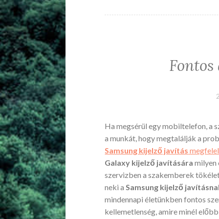
Fontos 
Ha megsérül egy mobiltelefon, a 
a munkát, hogy megtalálják a probl
Samsung kijelző javítás
megfele
Galaxy kijelző javítására
milyen 
szervizben a szakemberek tökélet
neki a
Samsung kijelző javításna
mindennapi életünkben fontos sz
kellemetlenség, amire minél előbb 