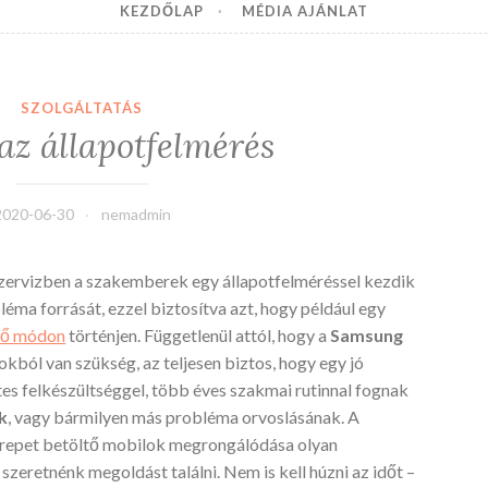
KEZDŐLAP
MÉDIA AJÁNLAT
SZOLGÁLTATÁS
az állapotfelmérés
2020-06-30
nemadmin
szervizben a szakemberek egy állapotfelméréssel kezdik
éma forrását, ezzel biztosítva azt, hogy például egy
lő módon
történjen. Függetlenül attól, hogy a
Samsung
okból van szükség, az teljesen biztos, hogy egy jó
es felkészültséggel, több éves szakmai rutinnal fognak
k
, vagy bármilyen más probléma orvoslásának.
A
erepet betöltő mobilok megrongálódása olyan
szeretnénk megoldást találni. Nem is kell húzni az időt –