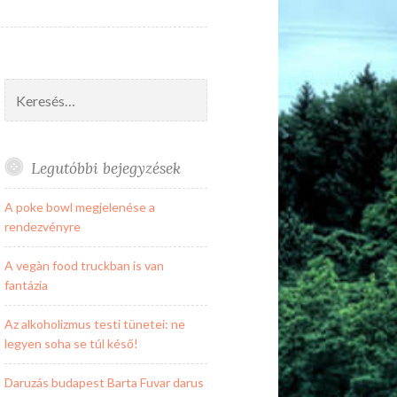
Keresés:
Legutóbbi bejegyzések
A poke bowl megjelenése a
rendezvényre
A vegàn food truckban is van
fantázia
Az alkoholizmus testi tünetei: ne
legyen soha se túl késő!
Daruzás budapest Barta Fuvar darus