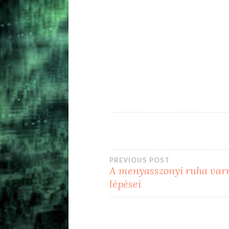
Bejegyzés
PREVIOUS POST
A menyasszonyi ruha var
lépései
navigáció