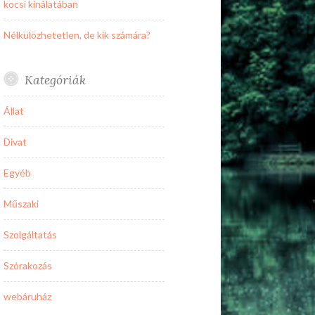
kocsi kínálatában
Nélkülözhetetlen, de kik számára?
Kategóriák
Állat
Divat
Egyéb
Műszaki
Szolgáltatás
Szórakozás
webáruház