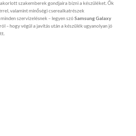
gyakorlott szakemberek gondjaira bízni a készüléket. Ők
érrel, valamint minőségi cserealkatrészek
 minden szervizelésnek – legyen szó
Samsung Galaxy
ól – hogy végül a javítás után a készülék ugyanolyan jó
tt.