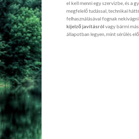
el kell menni egy szervizbe, és a 
megfelelő tudással, technikai hátt
felhasználásával fognak nekivágni
kijelző javításról
vagy bármi másr
állapotban legyen, mint sérülés elő