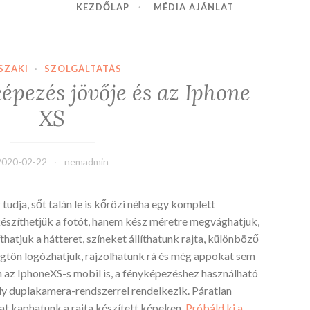
KEZDŐLAP
MÉDIA AJÁNLAT
SZAKI
·
SZOLGÁLTATÁS
épezés jövője és az Iphone
XS
2020-02-22
nemadmin
udja, sőt talán le is kőrözi néha egy komplett
észíthetjük a fotót, hanem kész méretre megvághatjuk,
thatjuk a hátteret, színeket állíthatunk rajta, különböző
rögtön logózhatjuk, rajzolhatunk rá és még appokat sem
en az IphoneXS-s mobil is, a fényképezéshez használható
ly duplakamera-rendszerrel rendelkezik. Páratlan
at kaphatunk a rajta készített képeken.
Próbáld ki a