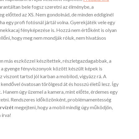
arantáltan bele fogsz szeretni az élménybe, a
eg előtted az XS.
Nem gondolnád, de minden eddiginél
a egy profi fotósnál jártál volna. Gyerekjáték vele egy
mekkacaj fényképezése is. Hozzá nem értőként is olyan
 ellőni, hogy meg nem mondják róluk, nem hivatásos
en más eszközzel készítettek, részletgazdagabbak, a
a gyenge fényviszonyok között készült képek is
 viszont tartsd jól karban a mobilod, vigyázz rá. A
kendővel óvatosan törölgesd át és hosszú életű lesz. Így
t.
Hanem úgy üzemel a kamera, mint előtte, érdemes egy
etni. Rendszeres időközönként, problémamentesség
rvízét
megejteni, hogy a mobil mindig úgy működjön,
írva!