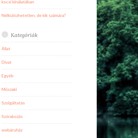
kocsi kínálatában
Nélkülözhetetlen, de kik számára?
Kategóriák
Állat
Divat
Egyéb
Műszaki
Szolgáltatás
Szórakozás
webáruház