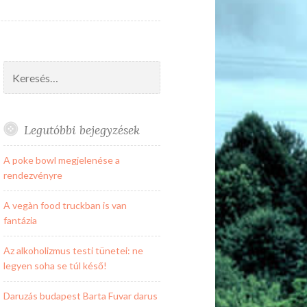
Keresés:
Legutóbbi bejegyzések
A poke bowl megjelenése a
rendezvényre
A vegàn food truckban is van
fantázia
Az alkoholizmus testi tünetei: ne
legyen soha se túl késő!
Daruzás budapest Barta Fuvar darus