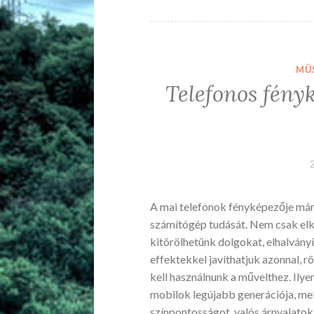
MŰ
Telefonos fényk
A mai telefonok fényképezője már t
számítógép tudását. Nem csak elk
kitörölhetünk dolgokat, elhalványí
effektekkel javíthatjuk azonnal, 
kell használnunk a művelthez. Ily
mobilok legújabb generációja, me
színpontosságot, valós árnyalatok