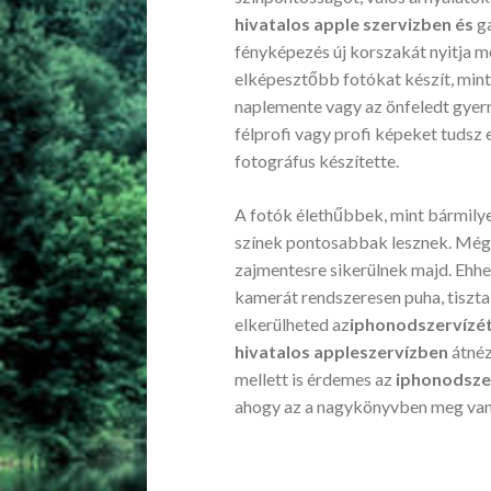
hivatalos apple szervizben és
g
fényképezés új korszakát nyitja m
elképesztőbb fotókat készít, minth
naplemente vagy az önfeledt gyer
félprofi vagy profi képeket tudsz
fotográfus készítette.
A fotók élethűbbek, mint bármily
színek pontosabbak lesznek. Még 
zajmentesre sikerülnek majd. Ehhez
kamerát rendszeresen puha, tiszta 
elkerülheted az
iphonodszervízé
hivatalos appleszervízben
átnéz
mellett is érdemes az
iphonodsze
ahogy az a nagykönyvben meg van 