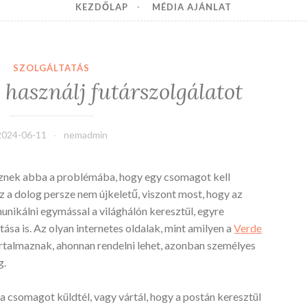
KEZDŐLAP
MÉDIA AJÁNLAT
SZOLGÁLTATÁS
 használj futárszolgálatot
2024-06-11
nemadmin
nek abba a problémába, hogy egy csomagot kell
z a dolog persze nem újkeletű, viszont most, hogy az
nikálni egymással a világhálón keresztül, egyre
ása is. Az olyan internetes oldalak, mint amilyen a
Verde
artalmaznak, ahonnan rendelni lehet, azonban személyes
g.
a csomagot küldtél, vagy vártál, hogy a postán keresztül