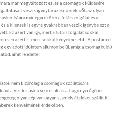
nt mára már megváltozott ez, és a csomagok küldésére
gáltatásait veszik igénybe az emberek, sőt, az olyan
e casino. Mára már egyre több a futárszolgálat és a
 és a kliensek is egyre gyakrabban veszik igénybe ezt a
ett. Ez azért van így, mert a futárszolgálat sokkal
zetesen azért is, mert sokkal kényelmesebb. A postára el
ig egy adott időintervallumon belül, amíg a csomagküldő
atod, amit rendeltél.
latok nem kizárólag a csomagok szállítására
ldául a Verde casino sem csak arra, hogy nyerőgépes
engeteg olyan cég van ugyanis, amely ételeket szállít ki,
 emberek kényelmének érdekében.