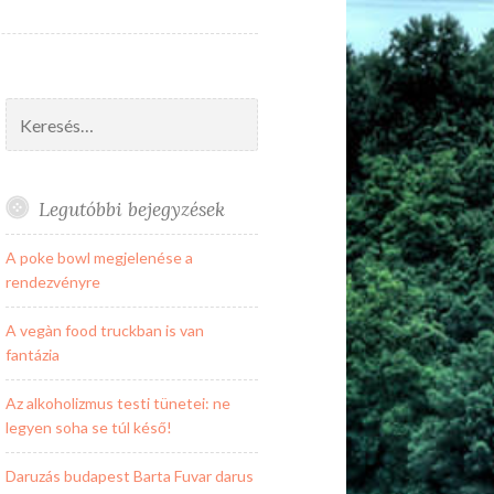
Keresés:
Legutóbbi bejegyzések
A poke bowl megjelenése a
rendezvényre
A vegàn food truckban is van
fantázia
Az alkoholizmus testi tünetei: ne
legyen soha se túl késő!
Daruzás budapest Barta Fuvar darus