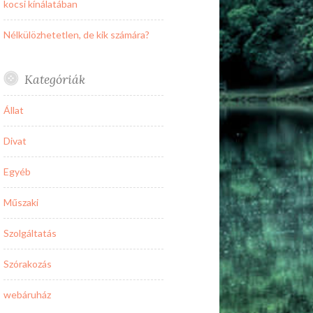
kocsi kínálatában
Nélkülözhetetlen, de kik számára?
Kategóriák
Állat
Divat
Egyéb
Műszaki
Szolgáltatás
Szórakozás
webáruház