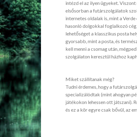
intézd el az ilyen ügyeket. Viszo
elsősorban a futárszolgálatok szol
internetes oldalak is, mint a Verd
hasonló dolgokkal foglalkozó cég,
lehetőséget a klasszikus posta hely
gyorsabb, mint a posta, és termés
kell menni a csomag után, mégped
szolgálaton keresztül házhoz kaph
Miket szállítanak még?
Tudni érdemes, hogy a futárszolgá
specializálódtak (mint ahogyan pé
játékokon lehessen ott játszani). R
és ez a kör egyre csak bővül, az