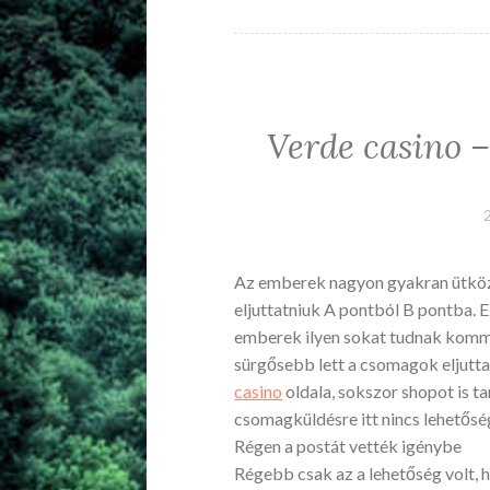
Verde casino –
Az emberek nagyon gyakran ütköz
eljuttatniuk A pontból B pontba. E
emberek ilyen sokat tudnak kommu
sürgősebb lett a csomagok eljuttat
casino
oldala, sokszor shopot is t
csomagküldésre itt nincs lehetősé
Régen a postát vették igénybe
Régebb csak az a lehetőség volt, h