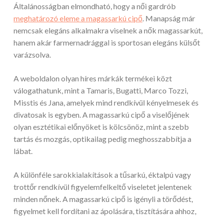
Általánosságban elmondható, hogy a női gardrób
meghatározó eleme a magassarkú cipő
. Manapság már
nemcsak elegáns alkalmakra viselnek a nők magassarkút,
hanem akár farmernadrággal is sportosan elegáns külsőt
varázsolva.
A weboldalon olyan híres márkák termékei közt
válogathatunk, mint a Tamaris, Bugatti, Marco Tozzi,
Misstis és Jana, amelyek mind rendkívül kényelmesek és
divatosak is egyben. A magassarkú cipő a viselőjének
olyan esztétikai előnyöket is kölcsönöz, mint a szebb
tartás és mozgás, optikailag pedig meghosszabbítja a
lábat.
A különféle sarokkialakítások a tűsarkú, éktalpú vagy
trottőr rendkívül figyelemfelkeltő viseletet jelentenek
minden nőnek. A magassarkú cipő is igényli a törődést,
figyelmet kell fordítani az ápolására, tisztítására ahhoz,