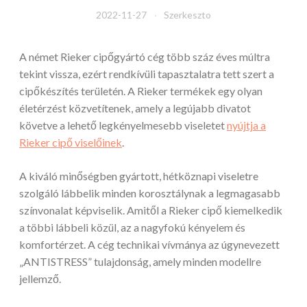
2022-11-27
Szerkeszto
A német Rieker cipőgyártó cég több száz éves múltra
tekint vissza, ezért rendkívüli tapasztalatra tett szert a
cipőkészítés területén. A Rieker termékek egy olyan
életérzést közvetítenek, amely a legújabb divatot
követve a lehető legkényelmesebb viseletet
nyújtja a
Rieker cipő viselőinek
.
A kiváló minőségben gyártott, hétköznapi viseletre
szolgáló lábbelik minden korosztálynak a legmagasabb
színvonalat képviselik. Amitől a Rieker cipő kiemelkedik
a többi lábbeli közül, az a nagyfokú kényelem és
komfortérzet. A cég technikai vívmánya az úgynevezett
„ANTISTRESS” tulajdonság, amely minden modellre
jellemző.