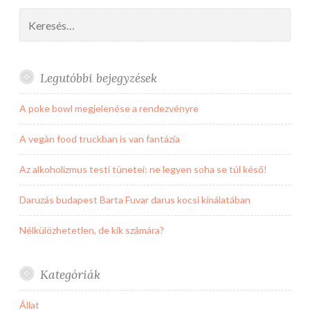
Keresés:
Legutóbbi bejegyzések
A poke bowl megjelenése a rendezvényre
A vegàn food truckban is van fantázia
Az alkoholizmus testi tünetei: ne legyen soha se túl késő!
Daruzás budapest Barta Fuvar darus kocsi kínálatában
Nélkülözhetetlen, de kik számára?
Kategóriák
Állat