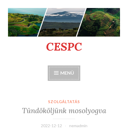
Tartalomhoz
CESPC
MENÜ
SZOLGÁLTATÁS
Tündököljünk mosolyogva
2022-12-12
nemadmin