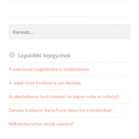
Keresés:
Legutóbbi bejegyzések
A poke bowl megjelenése a rendezvényre
A vegàn food truckban is van fantázia
Az alkoholizmus testi tünetei: ne legyen soha se túl késő!
Daruzás budapest Barta Fuvar darus kocsi kínálatában
Nélkülözhetetlen, de kik számára?