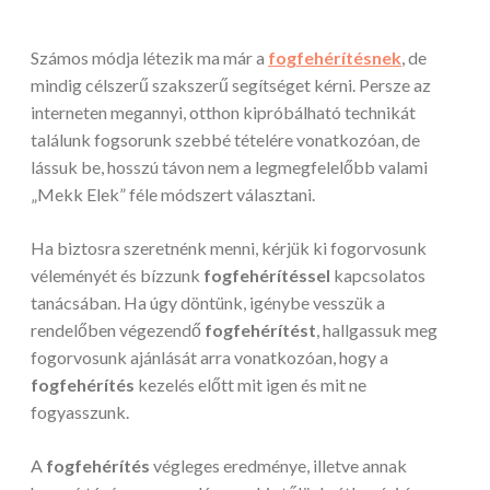
Számos módja létezik ma már a
fogfehérítésnek
, de
mindig célszerű szakszerű segítséget kérni. Persze az
interneten megannyi, otthon kipróbálható technikát
találunk fogsorunk szebbé tételére vonatkozóan, de
lássuk be, hosszú távon nem a legmegfelelőbb valami
„Mekk Elek” féle módszert választani.
Ha biztosra szeretnénk menni, kérjük ki fogorvosunk
véleményét és bízzunk
fogfehérítéssel
kapcsolatos
tanácsában. Ha úgy döntünk, igénybe vesszük a
rendelőben végezendő
fogfehérítést
, hallgassuk meg
fogorvosunk ajánlását arra vonatkozóan, hogy a
fogfehérítés
kezelés előtt mit igen és mit ne
fogyasszunk.
A
fogfehérítés
végleges eredménye, illetve annak