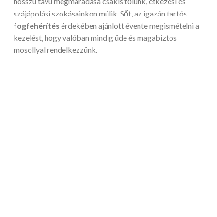
hosszú távú megmaradása csakis tőlünk, étkezési és
szájápolási szokásainkon múlik. Sőt, az igazán tartós
fogfehérítés
érdekében ajánlott évente megismételni a
kezelést, hogy valóban mindig üde és magabiztos
mosollyal rendelkezzünk.