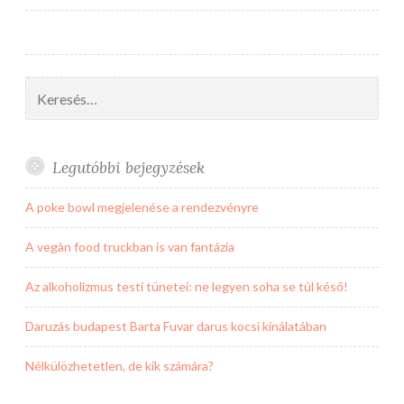
Keresés:
Legutóbbi bejegyzések
A poke bowl megjelenése a rendezvényre
A vegàn food truckban is van fantázia
Az alkoholizmus testi tünetei: ne legyen soha se túl késő!
Daruzás budapest Barta Fuvar darus kocsi kínálatában
Nélkülözhetetlen, de kik számára?