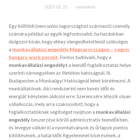
2023-02-21
nemadmin
Egy külföldi (nem uniós tagországból származó) személy
számára például az egyik legfontosabb, ha hazánkban
dolgozni kíván, hogy ehhez elengedhetetlenül szükséges
a
munkavállalási engedély Magyarországon – vagyis
hungary work permit
. Fontos tudnivaló, hogy a
munkavállalási engedélyt
a leendő foglalkoztatás helye
szerinti vármegyében az illetékes hatóságnál, ill.
Budapesten a Munkaügyi Hatóságnál lehet kérelmezni.
A
munkáltatónak. Aki rendszerint nem kevés időt és
energiát kénytelen áldozni erre. Szerencsére létezik olyan
vállalkozás, mely arra szakosodott, hogy a
foglalkoztatóknak segítséget nyújtson a
munkavállalási
engedély
beszerzése körüli adminisztratív teendőkben,
és levegye vállukról a nyomtatványok és űrlapok pontos
kitöltésének, a határidők figyelemmel kísérésének, a