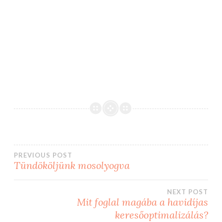
Bejegyzés
PREVIOUS POST
Tündököljünk mosolyogva
navigáció
NEXT POST
Mit foglal magába a havidíjas
keresőoptimalizálás?