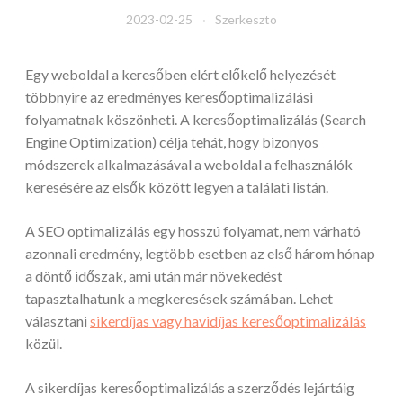
2023-02-25
Szerkeszto
Egy weboldal a keresőben elért előkelő helyezését
többnyire az eredményes keresőoptimalizálási
folyamatnak köszönheti. A keresőoptimalizálás (Search
Engine Optimization) célja tehát, hogy bizonyos
módszerek alkalmazásával a weboldal a felhasználók
keresésére az elsők között legyen a találati listán.
A SEO optimalizálás egy hosszú folyamat, nem várható
azonnali eredmény, legtöbb esetben az első három hónap
a döntő időszak, ami után már növekedést
tapasztalhatunk a megkeresések számában. Lehet
választani
sikerdíjas vagy havidíjas keresőoptimalizálás
közül.
A sikerdíjas keresőoptimalizálás a szerződés lejártáig