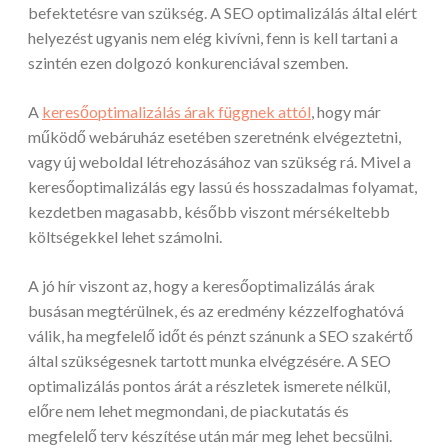
befektetésre van szükség. A SEO optimalizálás által elért
helyezést ugyanis nem elég kivívni, fenn is kell tartani a
szintén ezen dolgozó konkurenciával szemben.
A
keresőoptimalizálás árak függnek attól
, hogy már
működő webáruház esetében szeretnénk elvégeztetni,
vagy új weboldal létrehozásához van szükség rá. Mivel a
keresőoptimalizálás egy lassú és hosszadalmas folyamat,
kezdetben magasabb, később viszont mérsékeltebb
költségekkel lehet számolni.
A jó hír viszont az, hogy a keresőoptimalizálás árak
busásan megtérülnek, és az eredmény kézzelfoghatóvá
válik, ha megfelelő időt és pénzt szánunk a SEO szakértő
által szükségesnek tartott munka elvégzésére. A SEO
optimalizálás pontos árát a részletek ismerete nélkül,
előre nem lehet megmondani, de piackutatás és
megfelelő terv készítése után már meg lehet becsülni.