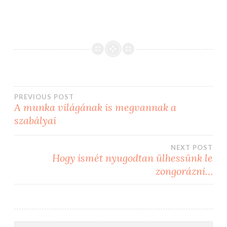
Bejegyzés
PREVIOUS POST
A munka világának is megvannak a
szabályai
navigáció
NEXT POST
Hogy ismét nyugodtan ülhessünk le
zongorázni…
Keresés: