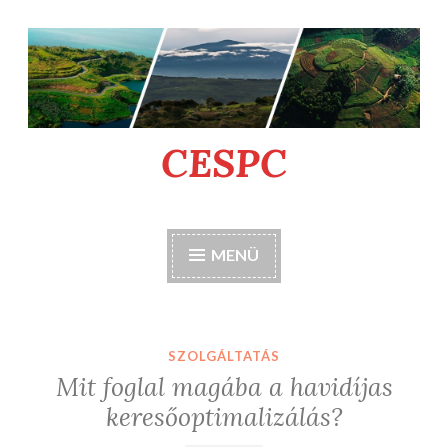
Tartalomhoz
CESPC
MENÜ
SZOLGÁLTATÁS
Mit foglal magába a havidíjas
keresőoptimalizálás?