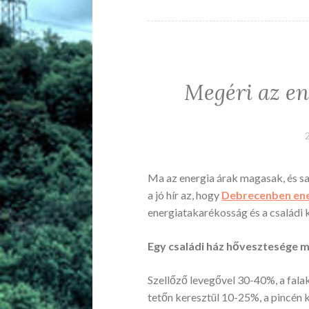
Megéri az en
Ma az energia árak magasak, és saj
a jó hír az, hogy
Debrecenben ener
energiatakarékosság és a családi 
Egy családi ház hővesztesége 
Szellőző levegővel 30-40%, a fal
tetőn keresztül 10-25%, a pincén 