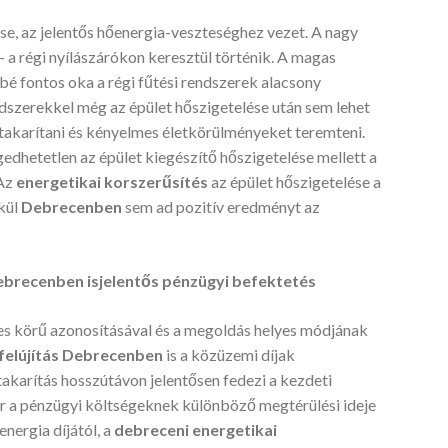
se, az jelentős hőenergia-veszteséghez vezet. A nagy
 a régi nyílászárókon keresztül történik. A magas
é fontos oka a régi fűtési rendszerek alacsony
dszerekkel még az épület hőszigetelése után sem lehet
takarítani és kényelmes életkörülményeket teremteni.
edhetetlen az épület kiegészítő hőszigetelése mellett a
 Az
energetikai korszerűsítés
az épület hőszigetelése a
lkül
Debrecenben
sem ad pozitív eredményt az
ebrecenben isjelentős pénzügyi befektetés
es körű azonosításával és a megoldás helyes módjának
 felújítás Debrecenben
is a közüzemi díjak
akarítás hosszútávon jelentősen fedezi a kezdeti
 a pénzügyi költségeknek különböző megtérülési ideje
nergia díjától, a
debreceni
energetikai