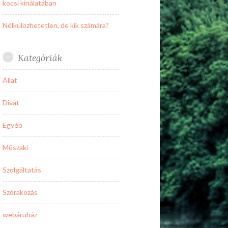
kocsi kínálatában
Nélkülözhetetlen, de kik számára?
Kategóriák
Állat
Divat
Egyéb
Műszaki
Szolgáltatás
Szórakozás
webáruház