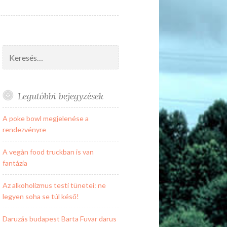
Keresés:
Legutóbbi bejegyzések
A poke bowl megjelenése a
rendezvényre
A vegàn food truckban is van
fantázia
Az alkoholizmus testi tünetei: ne
legyen soha se túl késő!
Daruzás budapest Barta Fuvar darus