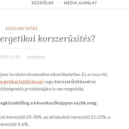
KEZDŐLAP
MÉDIA AJÁNLAT
SZOLGÁLTATÁS
ergetikai korszerűsítés?
2022-11-25
nemadmin
nos további növekedése elkerülhetetlen. Ez a rossz hír,
getikai felújítással
, vagy
korszerűsítéssel
az
költségvetés problémájára is van megoldás.
megközelítőleg a következőképpen oszlik meg
:
akon keresztül 20-30%, az ablakokon keresztül 15-25%, a
keresztül 3-6%.