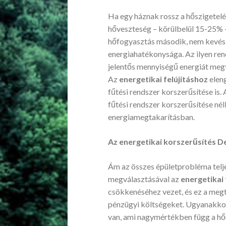
Ha egy háznak rossz a hőszigetelé
hőveszteség – körülbelül 15-25% –
hőfogyasztás második, nem kevésb
energiahatékonysága. Az ilyen ren
jelentős mennyiségű energiát meg
Az
energetikai felújításhoz
eleng
fűtési rendszer korszerűsítése is.
fűtési rendszer korszerűsítése né
energiamegtakarításban.
Az energetikai korszerűsítés D
Ám az összes épületprobléma telj
megválasztásával az
energetikai
csökkenéséhez vezet, és ez a megt
pénzügyi költségeket. Ugyanakkor
van, ami nagymértékben függ a hőe