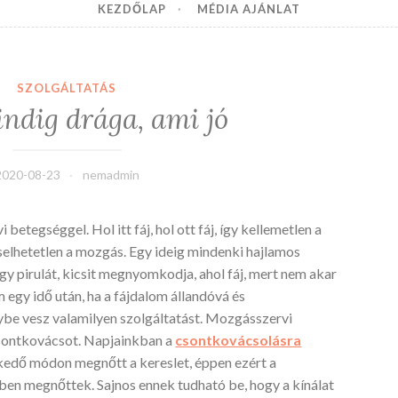
KEZDŐLAP
MÉDIA AJÁNLAT
SZOLGÁLTATÁS
dig drága, ami jó
2020-08-23
nemadmin
tegséggel. Hol itt fáj, hol ott fáj, így kellemetlen a
viselhetetlen a mozgás. Egy ideig mindenki hajlamos
gy pirulát, kicsit megnyomkodja, ahol fáj, mert nem akar
m egy idő után, ha a fájdalom állandóvá és
nybe vesz valamilyen szolgáltatást. Mozgásszervi
csontkovácsot. Napjainkban a
csontkovácsolásra
kedő módon megnőtt a kereslet, éppen ezért a
tben megnőttek.
Sajnos ennek tudható be, hogy a kínálat