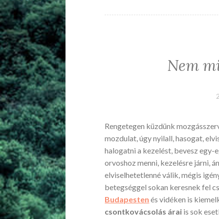
Nem min
Rengetegen küzdünk mozgásszervi be
mozdulat, úgy nyilall, hasogat, el
halogatni a kezelést, bevesz egy-e
orvoshoz menni, kezelésre járni, á
elviselhetetlenné válik, mégis igé
betegséggel sokan keresnek fel 
Budapesten
és vidéken is kiemel
csontkovácsolás árai
is sok ese