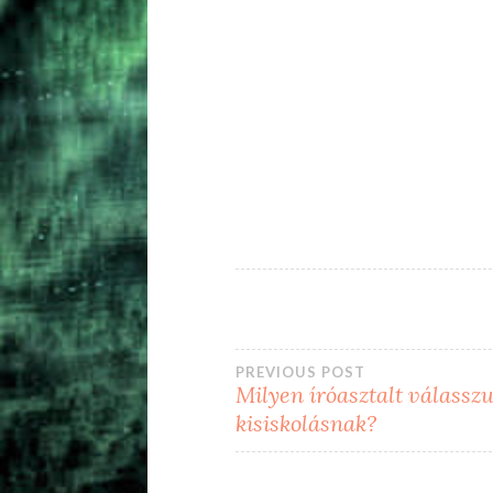
Bejegyzés
PREVIOUS POST
Milyen íróasztalt válassz
kisiskolásnak?
navigáció