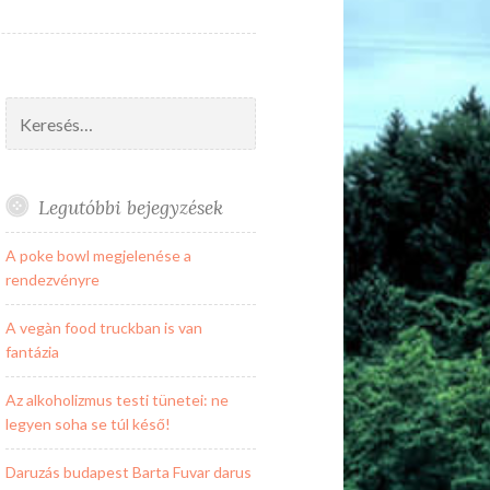
Keresés:
Legutóbbi bejegyzések
A poke bowl megjelenése a
rendezvényre
A vegàn food truckban is van
fantázia
Az alkoholizmus testi tünetei: ne
legyen soha se túl késő!
Daruzás budapest Barta Fuvar darus