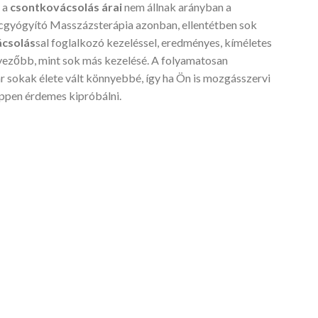
n a
csontkovácsolás árai
nem állnak arányban a
ncgyógyító Masszázsterápia azonban, ellentétben sok
ácsolás
sal foglalkozó kezeléssel, eredményes, kíméletes
edvezőbb, mint sok más kezelésé. A folyamatosan
ár sokak élete vált könnyebbé, így ha Ön is mozgásszervi
pen érdemes kipróbálni.