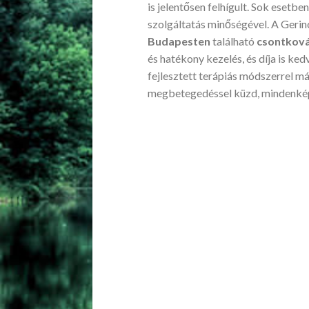
is jelentősen felhígult. Sok esetbe
szolgáltatás minőségével. A Geri
Budapesten
található
csontkov
és hatékony kezelés, és díja is k
fejlesztett terápiás módszerrel m
megbetegedéssel küzd, mindenkép